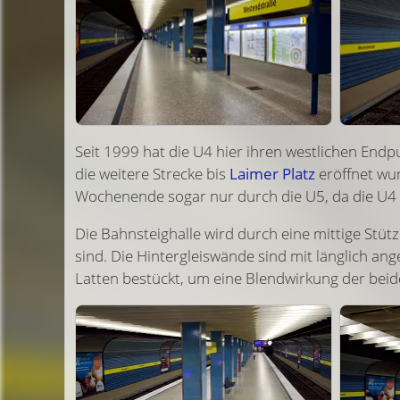
Seit 1999 hat die U4 hier ihren westlichen End
die weitere Strecke bis
Laimer Platz
eröffnet wur
Wochenende sogar nur durch die U5, da die U
Die Bahnsteighalle wird durch eine mittige Stüt
sind. Die Hinter­gleis­wände sind mit länglich a
Latten bestückt, um eine Blend­wirkung der bei