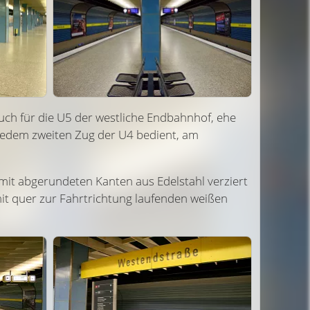
uch für die U5 der westliche Endbahnhof, ehe
 jedem zweiten Zug der U4 bedient, am
d mit abgerundeten Kanten aus Edelstahl verziert
 mit quer zur Fahrt­richtung laufenden weißen