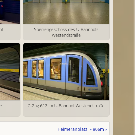
of
Sperrengeschoss des U-Bahnhofs
Westendstraße
ße
C-Zug 612 im U-Bahnhof Westendstraße
Heimeranplatz
»
806m
»