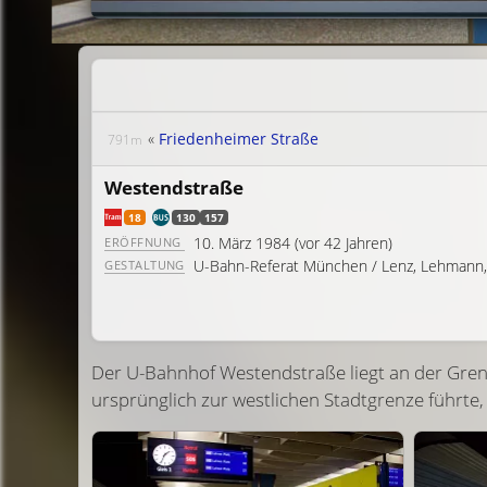
«
Friedenheimer Straße
791m
Westendstraße
18
130
157
10. März 1984
(vor 42 Jahren)
ERÖFFNUNG
U-Bahn-Referat München / Lenz, Lehmann,
GESTALTUNG
Der U-Bahnhof Westendstraße liegt an der Grenz
ursprünglich zur westlichen Stadtgrenze führte,