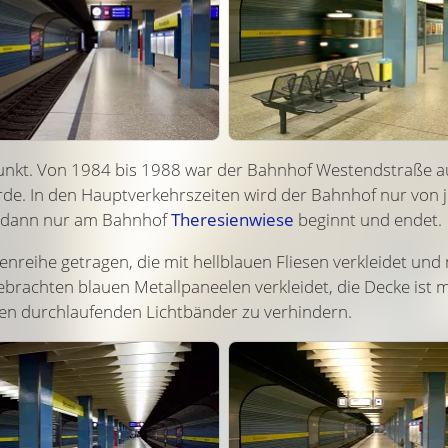
punkt. Von 1984 bis 1988 war der Bahnhof Westend­straße a
de. In den Haupt­verkehrs­zeiten wird der Bahnhof nur von
4 dann nur am Bahnhof
Theresienwiese
beginnt und endet.
zenreihe getragen, die mit hellblauen Fliesen verkleidet un
ngebrachten blauen Metall­paneelen verkleidet, die Decke ist
den durchlaufenden Lichtbänder zu verhindern.